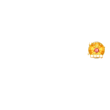
不过，与其他顶级中场相比，姆希塔良亦面临体能下
降的问题。在高强度比赛中，他有时难以保持最佳状
态，这可能会让管理层重新考虑他的续约事宜。因
此，对他的综合评价需要客观细致。
3、外部因素考量
除了自身表现外，外部因素也是影响迪乌夫与姆希塔
良未来动向的重要考量。例如转会市场上的变化，以
及其他俱乐部对他们兴趣，都可能直接影响国米管理
层做出的决策。如果有其他俱乐部愿意支付较高转会
费，那么国米可能就会考虑出售其中一名或两名球
员。
另一方面，新加盟或青训体系培养的新星也可能改变
球队阵容结构。如果新引援能够快速融入并产生积极