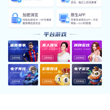
候会出现明显失误，这可能会影响其被继续留队的评
估结果。因此，对他的全面分析显得尤为重要。
2、姆希塔良的重要性
作为一名经验丰富的中场球员，姆希塔良本赛季同样
发挥了重要作用。他不仅负责组织进攻，更是在防守
端给予球队支持。他广泛参与到每场比赛中，为队友
创造机会，同时也具备一定的得分能力。
姆希塔良在场上展现出的领导风范，让他成为更衣室
内的重要人物。年轻球员往往会向他请教，而他的职
业态度与拼搏精神也激励着整个团队。此外，他在战
术执行方面非常到位，可以根据教练要求及时调整自
己的比赛方式，这使他成为不可或缺的一环。