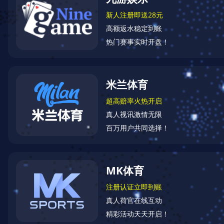
覆盖实时赛事、
首页
/
体育动态
/ 正文