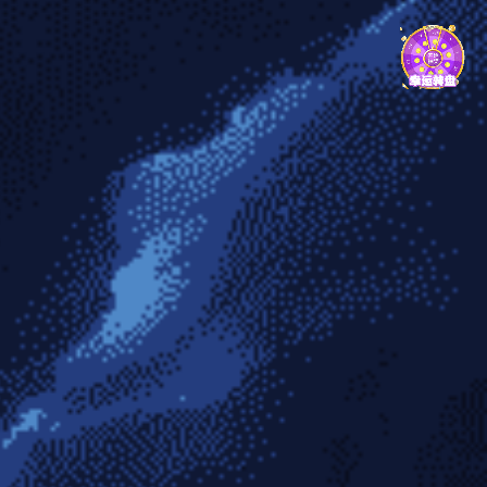
涯规划。他意识到，每一位运动员都必须面
为重要。在此背景下，他更倾向于留在熟悉
知领域挑战自己。
他已经成为了这支球队不可或缺的一部分。
积累的人脉资源。为了维护这种联系和影响
球员成长，从而实现自身价值最大化。
梦内心深处却清楚地知道什么才是真正适合
充分准备，同时也承担起传承球队精神及价
期待。他认为，新加入的新鲜血液会使得整
优化。当面对强大竞争时，他们需要找到最