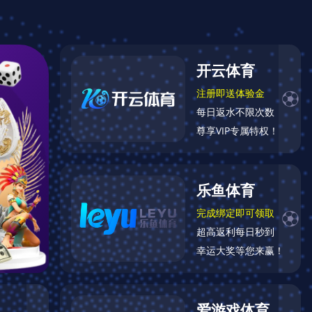
注册入口
里开始