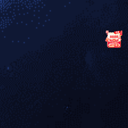
战。
续争夺总冠军。他相信，只要团队齐心协
念不仅体现在比赛中，也深入到了日常训练
奋斗。
表现外，追梦也提出要注重团队内部氛围建
种积极向上的集体精神，会推动他们不断突
辉煌！
哥感到自豪但我更愿留在勇士”这一话题，
员如何权衡个人荣誉与团队利益之间关系显
优良文化氛围，无疑将促进职业生涯发展，