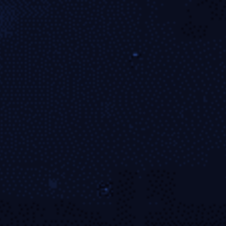
约
 Jesus）有意执教土耳...
分析
骤然减少，这一现象引发了...
表现
明确指出，球队需要展现出...
穆
中尤以克洛普与德布劳内之...