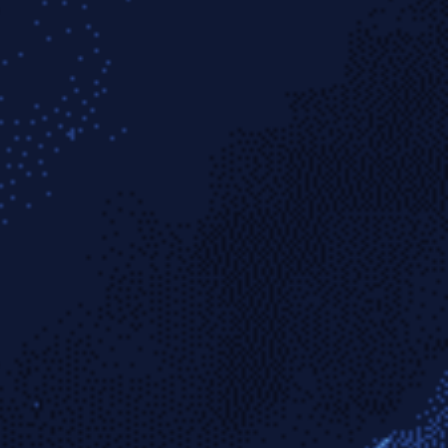
员之间相互配合才能取得成功。因此，在享
队友们之间的默契。
的重要性。在他的眼里，勇士队不仅仅是一
着团队合作、无私奉献以及不断进取等价值
这样的氛围是其他球队所难以复制的。
年轻球员逐渐蜕变成如今不可或缺的一部
化给予他的支持与力量。在这个积极向上的
也激励着他不断向前。
考虑留在这支充满激情与团结精神的球队。
，也能为球队的发展贡献自己的力量。