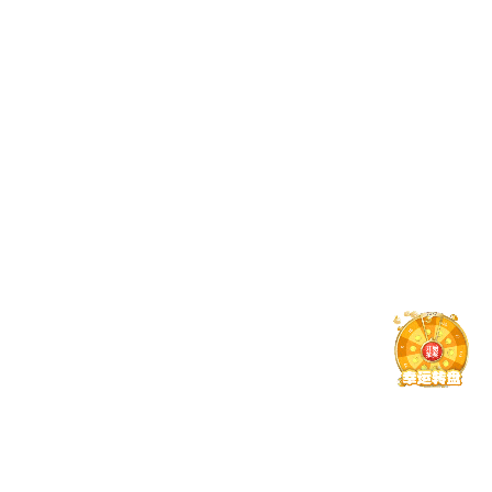
将自身优势转化为实际收益。同时，他们还需克服心
理压力，在大场面中保持冷静和专注，这是他们成长
过程中的重要一环。
此外，教练组对于这些年轻球员的发展也至关重要。
如何制定战术，让每位球员充分展示自身特点，是教
练需要考虑的问题。如果能正确指引这些青年军团，
在与文班这样优秀的新秀交手时，相信他们将有可能
创造出意想不到的结果。
3、历史背景下的比较
提到07年詹姆斯对阵马刺，那是一段传奇岁月。当时
詹姆斯虽然年纪轻轻，但凭借超凡的才能，让整个联
盟为之侧目。而如今，文班则承载着类似于当年的期