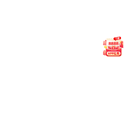
4、未来发展的机遇与挑战
无论是对于文班还是雷霆来说，这场比赛都是一次重
要考验。它不仅涉及眼前胜负，更关乎未来发展方
向。如果这次交锋能够帮助他们找到合适的发展路
径，将会极大提升球队士气，为接下来的赛事打下良
好基础。
然而，在激烈竞争中，各队伍都不会轻言放弃。从战
术安排到人员配置，各种因素都会影响最终结果。因
此，两队都需做好充分准备，以应对各种突发情况。
此外，要学会从失败中总结经验教训，这是任何球队
成长过程中必不可少的一部分。
最后，无论结局如何，我们都应给予这些年轻球员更
多支持和肯定。在这个过程中，他们将不断成长，通