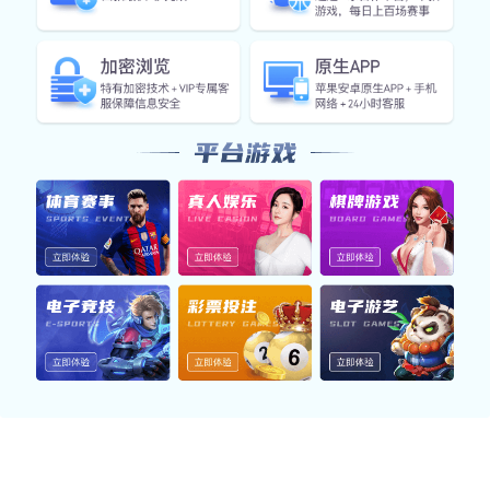
2、费内巴切的现状与需求
费内巴切是土耳其最具历史和影响力的足球俱乐部之
一，但近年来球队表现起伏不定，急需重建。为了恢
复往日辉煌，俱乐部管理层开始寻找经验丰富且具有
成功记录的新任主帅，以提升球队竞争力。
目前，费内巴切面临着来自国内外对手越来越激烈的
竞争，因此他们需要一位能够迅速整合资源、调动球
员积极性的教练。热苏斯凭借其优秀的战术素养和丰
富的人脉关系，无疑成为首选人选之一。
另外，在经济压力逐渐加大的情况下，费内巴切还需
要确保新任主帅能够带来实际效益，从而避免进一步
亏损。因此，对于能否签下像热苏斯这样的知名教