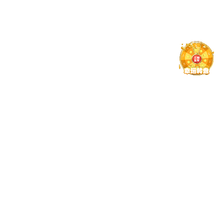
练，也体现出俱乐部高层对未来发展的期待。
3、解约条款的重要性
对于任何一位职业经理人而言，解约条款都是保障自
身利益的重要手段。尤其是在如今瞬息万变的足球世
界里，一份合理且清晰的解约条款，不仅能降低风
险，还能为双方提供更大的灵活性。
如果热苏斯能够在与费内巴切达成协议时加入解约条
款，这意味着即使未来出现意外情况，他也可以选择
离开而不必承担过多责任。这种做法既是对自己职业
生涯的一种保护，也是对个人决策权的一种维护。
同时，设立解约条款也有助于增强双方关系。当俱乐
部感到不满时，可以根据约定条件提前解除合同，而