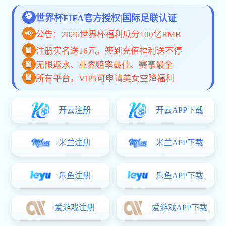
比赛数据从这里开始
覆盖实时赛事、专业数据、高清视频，
博鱼在线
登录入口APP
与网页版为您提供便捷的体育服
务。
APP下载
网页版入口
首页
/
体育动态
/ 正文
2026-06-12 16:33
54 次阅读