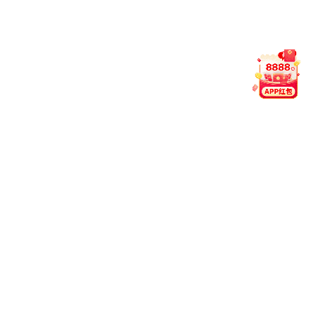
入场时将严格执行安检程序，请大家耐心配合工作人
员进行检查，同时不要携带危险物品进入现场，以确
保大家能安心观看比赛。
在现场，一旦发生紧急情况，例如突发疾病或其他意
外，请立即寻求工作人员帮助，他们经过专业培训，
会迅速处理各种突发事件。同时，在入座后请注意周
围环境，如发现可疑人员或异常状况，应及时报告安
保人员，共同营造一个安全舒适的观赛氛围。
最后，希望所有到达现场的球迷遵守秩序，不打扰他
人观看体验。有序离开也是提高整体安全的重要环
节。在结束后，与家人朋友共同分享这段看球经历，
相信你们会度过一个难忘而美好的夜晚！