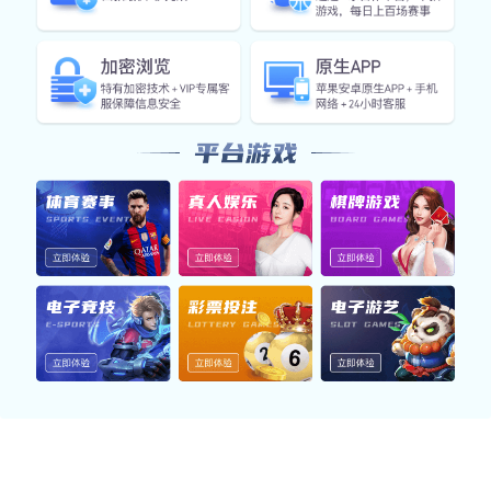
通压力。
2、场馆信息介绍
本次比赛将在河南省体育中心进行，该场馆具备现代
化设施，可以容纳大量观众。首先，在进入场馆之
前，请务必确认自己的座位信息，以确保顺利找到入
口和座位。同时，要注意各个入口的开放时间以及入
场流程，以免因排队耽误进场时间。
其次，体育中心内近期进行了升级改造，各项设施更
加完善，如洗手间、饮水机等都得到了很好的配置。
这些细节能够为观众提供更加舒适的观赛体验。同
时，在场馆内部也有不少食品摊贩售卖小吃及饮料，
但价格相对较高，因此建议大家合理规划消费预算。