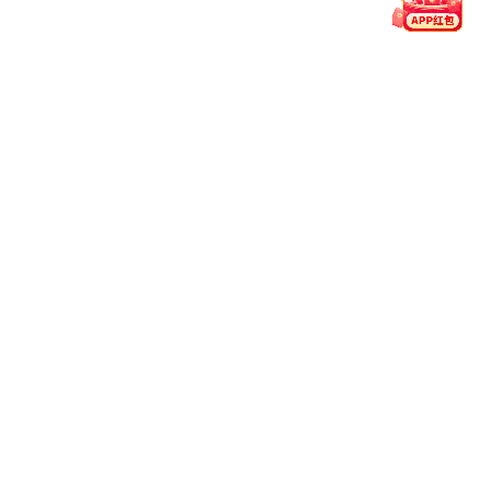
感，共同朝着目标努力奋斗。
其次，加强团队凝聚力也是提高整体表现的重要途
径。通过集体活动、团建训练等方式增进彼此间了
解，不仅可以增强信任关系，也能促进大家在场上的
默契配合，从而形成强大的集体力量，共同迎接挑
战。
总结：
综合来看，要想让骑士顺利晋级总决赛，他们必须在
多个方面做出积极努力。有效地防守布伦森，将极大
程度上削弱对方攻击火力，而提升自身进攻节奏则能
帮助球队迅速建立优势。此外，合理调整战术及加强
心理建设也将有助于打造一支无懈可击且充满斗志的
团队，为争夺冠军铺平道路。