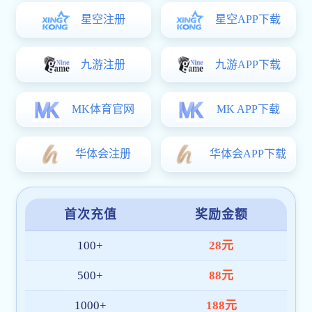
鲍尔分析骑士进总决赛关键需防守布伦森
并提升进攻节奏
本文将深入探讨鲍尔对骑士队在进军总决赛过程中所
需采取的关键策略，特别是如何有效防守布伦森并提
升球队的进攻节奏。随着季后赛的深入，骑士队面临
着巨大的挑战，而布伦森作为对手的重要得分点，其
影响力不可忽视。文章将从防守布伦森的重要性、提
升进攻节奏的必要性、骑士现有战术的调整以及心理
建设等四个方面进行详细分析，以期为骑士队提供切
实可行的建议，助力他们在接下来的比赛中取得佳
绩。