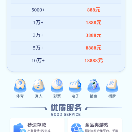
1、防守布伦森的重要性
在现代篮球比赛中，针对核心球员实施有效防守是赢
得胜利的关键之一。布伦森作为对手队伍中的主要得
分手，他不仅具备出色的个人能力，还能通过传球来
为其他队员创造机会。因此，对他进行严密防守，将
直接影响到对方的进攻效率。
首先，骑士需要制定专门针对布伦森的防守策略，比
如使用双人包夹或灵活变换防守者。在面对他的突破
时，可以通过增加身体接触和加强轮转来限制他的投
篮空间，这样可以有效降低他的得分机会。
其次，要充分利用团队协作来应对布伦森的多样化进
攻方式。通过及时沟通和默契配合，设定好防线，使
得每位球员都能够准确判断何时帮助防守或者收缩内