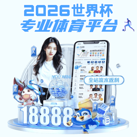
注册入口
博鱼在线登录入口
——