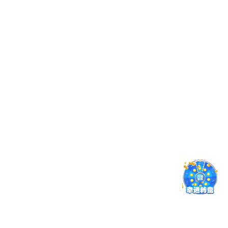
盖动作也给对方造成了很大的心理压力，使他们不敢
轻易尝试近距离投篮。
不过，要想进一步提升自己的整体表现，周琦还需加
强自身身体素质训练，以应对更激烈的竞赛环境。同
时，他也需要培养更好的判断力，以便在复杂局面中
迅速作出反应，提高抢板效率。这将帮助他巩固自己
在内线的位置，并提高全队整体战斗力。
3、罚球技术：待提升的重要环节
尽管周琦在本场比赛中取得了一定成绩，但罚球命中
率却显得不足。作为一名职业篮球运动员，罚球是每
位选手必须掌握且不断改进的一项基本技能，可谓是
“吃饭”的工具。在过去几场比赛中，我们可以看到他