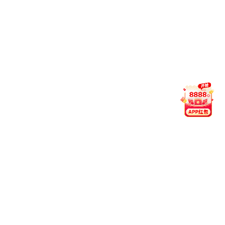
尽管目前仍存在一些不足，但毫无疑问的是，周琦具
备良好的职业发展潜力。首先，其身高和身体条件使
其成为天生优越的篮球运动员，加之近年来不断提升
技艺，可以说前途一片光明。此外，通过参与国际赛
事和各类联赛，让其经验逐渐丰富，这为日后的成长
奠定了基础。
其次，在个人态度上，周琦一直以来都保持着谦虚踏
实、不懈追求进步的精神。这种品质使他愿意接受教
练指导，并认真聆听队友建议，从而持续完善自身技
能。这样的心态将有助于他克服各种困难，实现职业
生涯新高度。
最后，加之国家对于篮球事业的发展重视，为年轻运
动员提供更多锻炼平台，使他们能获得更广阔的发展