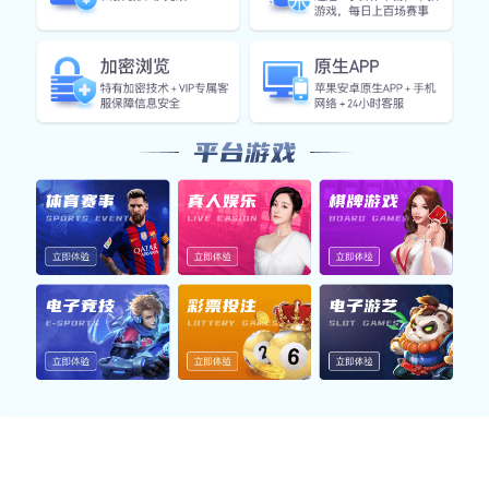
空间。他需要更加精细化自己的投篮选择，提高高难
度投篮命中的概率，以便在关键时刻能够为球队提供
稳定的火力支持。这将是他今后训练的重要方向之
一。
2、篮板控制：护框者的重要角色
作为一名内线球员，篮板控制是评估其价值的重要标
准之一。周琦在本场比赛中抓下10个篮板，无疑显示
出他对篮筐区域的统治力。他凭借出色的位置感和弹
跳能力，有效地保护了自己的禁区，同时也能抢占对
方二次进攻机会。
特别是在防守端，周琦表现得尤为突出。在面对对方
大个子球员时，他通过积极争抢和身体对抗，占据有
利位置，从而限制了对手的二次进攻。此外，各类封