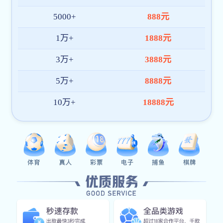
周琦在本场比赛中的得分能力再次证明了他在内线位
置上的威胁。他通过灵活的脚步和敏锐的篮球意识，
多次突破对方防线，为球队贡献了宝贵的13分。在面
对强大的对手时，他依然能够保持冷静，不断寻找机
会并有效地完成投篮，这种能力使他成为球队进攻体
系中不可或缺的一部分。
此外，周琦利用他的身高优势，通过强势扣篮和精准
跳投来丰富自己的得分方式。他不仅仅依赖于传统的
大个子打法，还展示出了越来越多样化的进攻手段，
这让对方防守者难以预判他的行动。尤其是在与快节
奏打法结合时，他更是能够快速跟进，为球队创造更
多快攻机会。
然而，尽管周琦在得分上存在一定优势，但还有提升