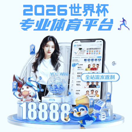
注册入口
博鱼在线登录入口
——