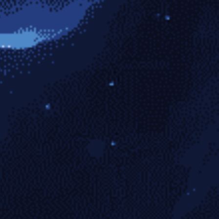
上一篇：
尤文图斯关注波尔图前锋迪奥戈科…