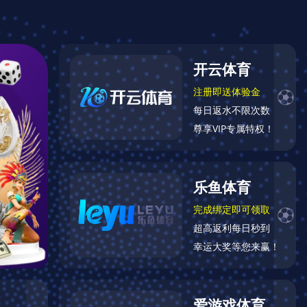
注册入口
里开始