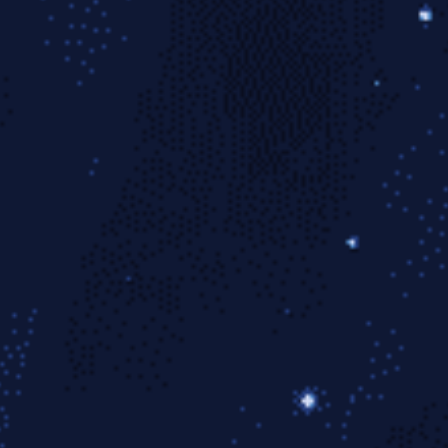
随着时间推移，许多人开始担心他的职业生涯是
巅峰状态也是众人关心的话题。因此，将克罗斯
人发展，也牵动着整个团队的未来走向。
2、皇马的战术调整
皇家马德里是一支历史悠久且辉煌无比的足球俱
“银河战舰”时代，到如今强调整体配合与快速反
现代足球日益激烈竞争，仅依靠年轻球员并不足
行调节。
目前，皇马会根据新赛季目标进行相应战术调整
术灵活性。他对于控球节奏及场上分配工作的理
赛。尤其是在面对一些强队时，中场控制能力显
此外，在教练组方面也有可能出现新的变化，新