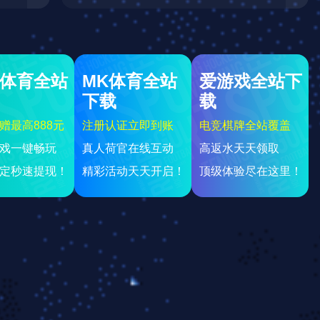
在接下来的文章中，我们将从四个方面详细
战术调整、球队的年轻化趋势以及克罗斯回
他以高超的传球技术和比赛阅读能力著称。
球队不可或缺的一部分。他不仅帮助球队夺得
。然而，随着年龄增长，他面临着自身状态
视野和控球能力，是球队攻防转换中的关键
准的传球为队友创造机会。尽管如此，近年
合理安排自己的训练与比赛时间，以保持最