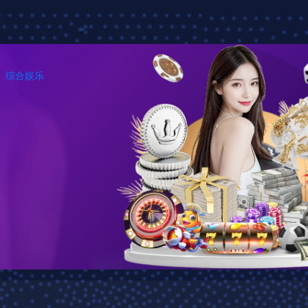
App下载
公司介绍
体育动态
在线登录入口
—— 比赛数据从这