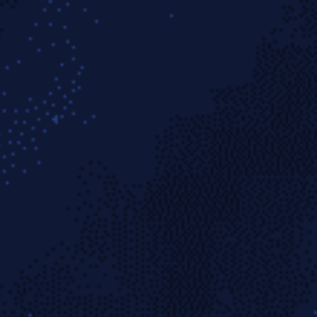
否会因此受到影响，而他是否能够再度回到
重新纳入球队的重要性，不仅关系到他的个
乐部，其战术风格历经数代更迭。从最初的
击，皇马始终在不断追求进步。不过，面对
以保证成绩，因此需要经验丰富的老将来进
，而克罗斯重返阵容可以提供丰富经验与战
解，可以帮助年轻球员更快适应高强度比
得尤为重要，这正是克罗斯所擅长之处。
任教练会结合现有球员特点制定更加符合团