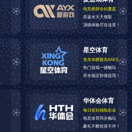
便捷的体育服务。
2026-06-01 22:35
91 次阅读
德里计划在下赛季让克罗斯回归球队的消
为皇马中场的核心球员，在过去多个赛季中
题，逐渐淡出主力阵容。虽然具体职位和回